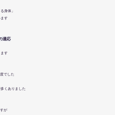
きる身体」
います
の適応
ります
程度でした
が多くありました
ますが