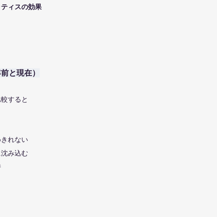
ラティスの効果
年前と現在）
比較すると
めきれない
に沈み込む
持