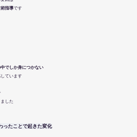
技術指導
です
の中でしか身につかない
感しています
で
しました
わったことで起きた変化