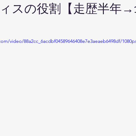
ィスの役割【走歴半年→
ic.com/video/88a2cc_6acdbf04589646408e7e3aeaeb6498df/1080p