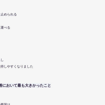
け止められる
に運べる
上し
維持しやすくなりました
善において最も大きかったこと
の要因は