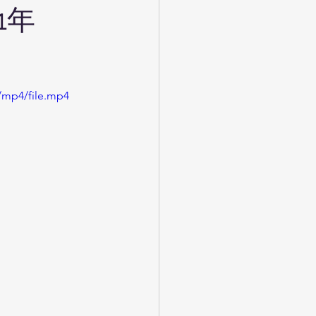
1年
/mp4/file.mp4