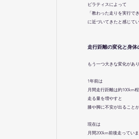
ピラティスによって
「教わった走りを実行で
に近づいてきたと感じて
走行距離の変化と身体
もう一つ大きな変化があ
1年前は
月間走行距離は約100km
走る量を増やすと
膝や脚に不安が出ること
現在は
月間200km前後走ってい