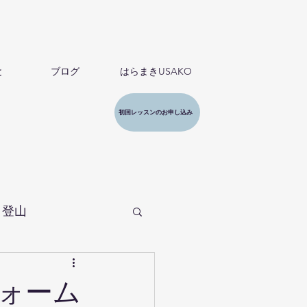
と
ブログ
はらまきUSAKO
初回レッスンのお申し込み
・登山
ォーム