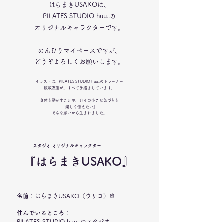
​はらまきUSAKOは、
PILATES STUDIO huu..の
オリジナルキャラクターです。
のんびりマイペースですが、
どうぞよろしくお願いします。
イラストは、PILATES STUDIO huu..のトレーナー
飯坂友佳が、
すべて手描きしています。
身体を動かすことや、
日々の小さな気づきを
「楽しく伝えたい」
そんな思いから生まれました。
スタジオ ​オリジナルキャラクター
『はらまきUSAKO』
名前
：はらまきUSAKO（ウサコ）🐰
住んでいるところ
：
PILATES STUDIO huu..のスタジオ