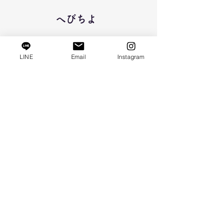
へびちよ
​年女の年だけ登場
LINE
Email
Instagram
（次の登場は11年後）
​性格：
基本、気にしない​
​好き： 旅