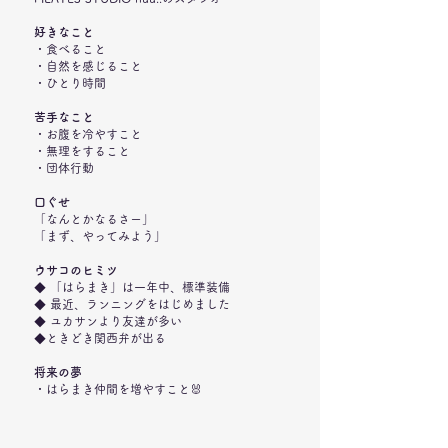
好きなこと
・食べること
・自然を感じること
・ひとり時間
苦手なこと
・お腹を冷やすこと
・無理をすること
・団体行動
口ぐせ
「なんとかなるさー」
「まず、やってみよう」
ウサコのヒミツ
◆ 「はらまき」は一年中、標準装備
◆ 最近、ランニングをはじめました
◆ ユカサンより友達が多い
◆ときどき関西弁が出る
将来の夢
・はらまき仲間を増やすこと🐰