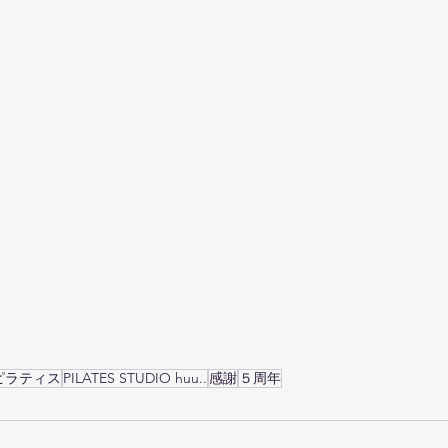
ピラティス
PILATES STUDIO huu..
感謝
５周年