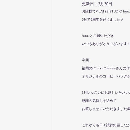
更新日：
3月30日
お陰様でPILATES STUDIO huu
3月で5周年を迎えました🎈
huu..とご縁いただき
いつもありがとうございます
今回
福岡のCOZY COFFEEさん
オリジナルのコーヒーバッグ☕️
3月レッスンにお越しいただい
感謝の気持ちを込めて
お渡しさせていただきました🎁
これからも日々試行錯誤しな