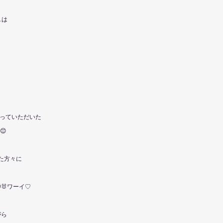
..は
！
に作っていただいた
😊
た方々に
🐰ワーイ♡
がら