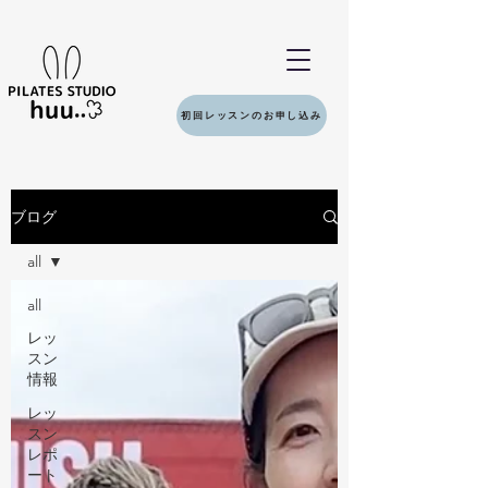
初回レッスンのお申し込み
ブログ
all
all
レッ
スン
情報
レッ
スン
レポ
ート