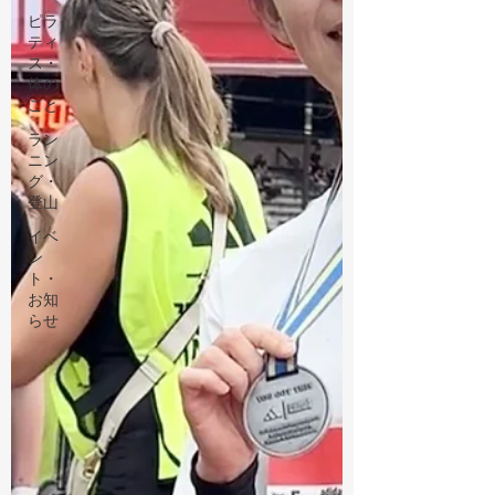
ピラ
ティ
ス・
体の
こと
ラン
ニン
グ・
登山
イベ
ン
ト・
お知
らせ