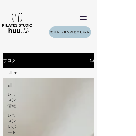
初回レッスンのお申し込み
ブログ
all
all
レッ
スン
情報
レッ
スン
レポ
ート