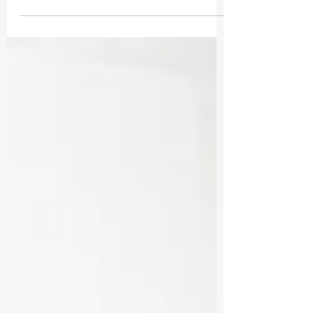
に通ってくださっています。 ただ姿勢の戻
りが比較的早く、変化のスピードもゆっくり
に感じることがありました。 そんな中、レ
ッスンでこんなお話をしてくださいました。
通勤の際、ずっと左肩にショルダーバッグを
かけていたそうです。 それが何十年も当た
り前で、特に気にしたこともなかった。 で
もある日ふと、 「この姿勢、なんか違和感
がある」 と感じたそうなんです。 （そして
気づいた。） 「この癖が、姿勢の歪みにつ
ながっていたんだ」と。 私はこのお話を聞
いて、とても嬉しくなりました。 なぜな
ら、 “正しい姿勢”が特別なものではなく
“自然で普通の感覚”に変わった瞬間だった
からです。 これまでの当たり前だった姿勢
に違和感を感じられる。 それは、身体の感
覚が確実に変わってきている証拠です。 ピ
ラティスは、 その場で姿勢を整えることだ
けが 目的ではありません。 日常の中で 無意
識に繰り返している癖に気づき、 自分自身