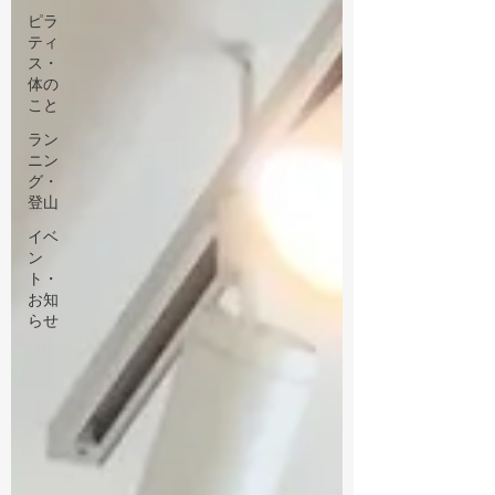
ピラ
ティ
ス・
体の
こと
ラン
ニン
グ・
登山
イベ
ン
ト・
お知
らせ