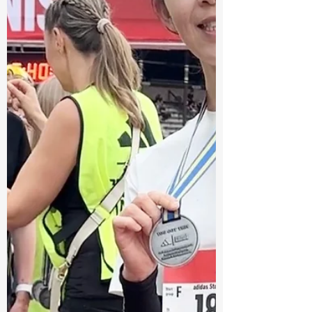
かけてみようと思いました。 小さな駅だと
聞いていましたが、想像以上に立派な駅でし
た✨ 待ち合わせ場所の噴水⛲️へ向かうと、友
人とご主人、そして長男さんがお迎えに来て
くださっていました。 初めてお会いしたと
は思えないほど自然で、一緒にいることがと
ても心地よかったのを覚えています。 ウプ
サラは、スウェーデンで4番目に大きな都
市。 国内最古の大学である ウプサラ大学
や、北欧最大級の ウプサラ大聖堂 があり、
古くから学問や文化の中心として発展してき
た街です。...