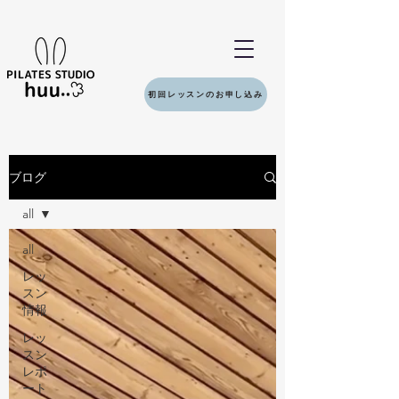
初回レッスンのお申し込み
ブログ
all
all
レッ
スン
情報
レッ
スン
レポ
ート