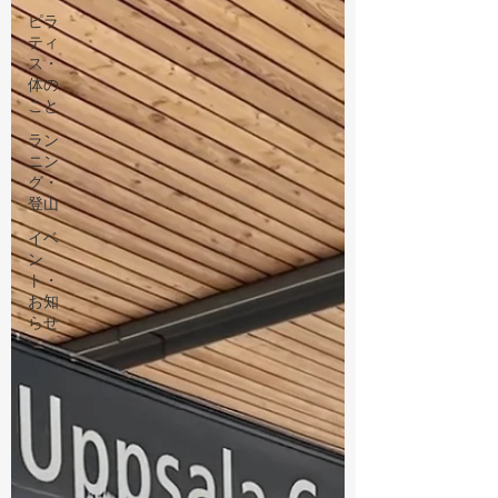
ピラ
ティ
ス・
体の
こと
ラン
ニン
グ・
登山
イベ
ン
ト・
お知
らせ