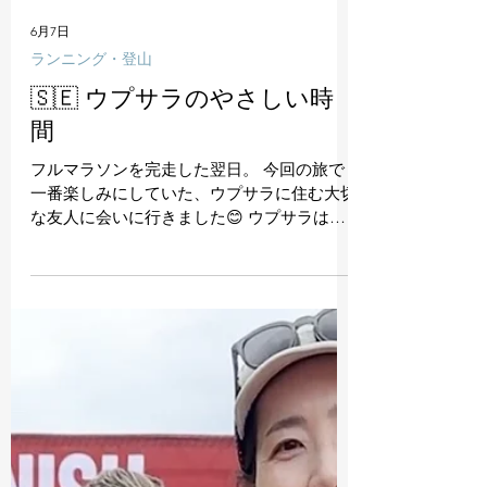
6月7日
ランニング・登山
🇸🇪 ウプサラのやさしい時
間
フルマラソンを完走した翌日。 今回の旅で
一番楽しみにしていた、ウプサラに住む大切
な友人に会いに行きました😊 ウプサラはス
トックホルムから北へ電車で約1時間。 乗り
場も予習して準備万端のはずでしたが、乗り
換えで迷ってしまいました💦 オロオロして
いると、通りすがりの男性がスウェーデン語
で声をかけてくれました。 言葉は全くわか
りませんでしたが、どうやら私は真逆の方向
へ向かっていたようです😂 おかげで無事に
ウプサラへ到着。 私も日本で困っている外
国の方を見かけたら、まずは日本語でも声を